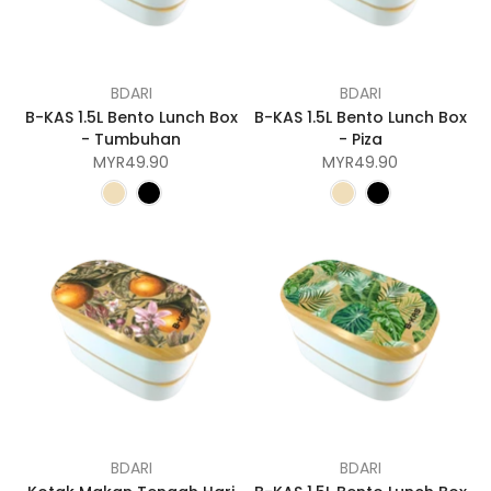
BDARI
BDARI
B-KAS 1.5L Bento Lunch Box
B-KAS 1.5L Bento Lunch Box
- Tumbuhan
- Piza
MYR49.90
MYR49.90
BDARI
BDARI