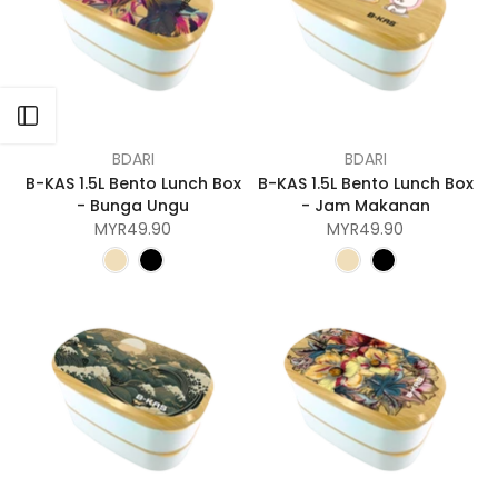
Buka bar sisi
BDARI
BDARI
B-KAS 1.5L Bento Lunch Box
B-KAS 1.5L Bento Lunch Box
- Bunga Ungu
- Jam Makanan
MYR49.90
MYR49.90