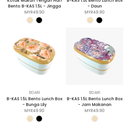
Kotak Makan Tengah Hari
B-KAS 1.5L Bento Lunch Box
Bento B-KAS 1.5L - Jingga
- Daun
MYR49.90
MYR49.90
BDARI
BDARI
B-KAS 1.5L Bento Lunch Box
B-KAS 1.5L Bento Lunch Box
- Bunga Lily
- Jam Makanan
MYR49.90
MYR49.90