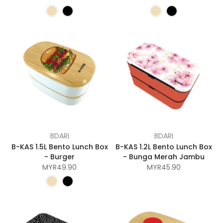
BDARI
BDARI
B-KAS 1.5L Bento Lunch Box
B-KAS 1.2L Bento Lunch Box
- Burger
- Bunga Merah Jambu
MYR49.90
MYR45.90