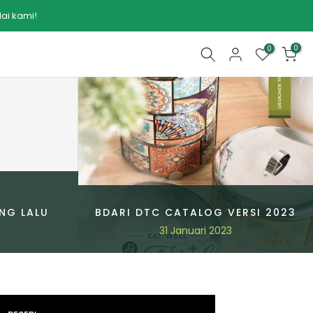
ai kami!
0
0
NG LALU
BDARI DTC CATALOG VERSI 2023
31 Januari 2023