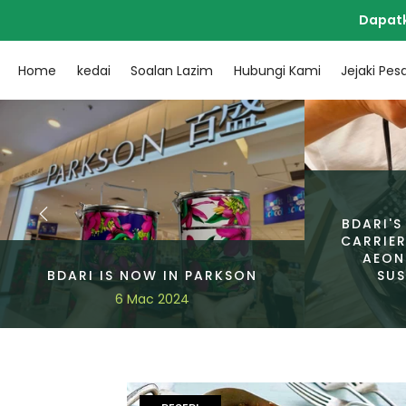
Langkau
Dapatk
ke
kandungan
Home
kedai
Soalan Lazim
Hubungi Kami
Jejaki Pe
BDARI'S
CARRIER
AEON
BDARI IS NOW IN PARKSON
SUS
6 Mac 2024