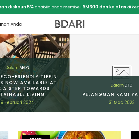
an diskaun 5%
RM300 dan ke atas
apabila anda membeli
di ked
sanan Anda
Dalam
AEON
 ECO-FRIENDLY TIFFIN
S NOW AVAILABLE AT
Dalam
DTC
: A STEP TOWARDS
TAINABLE LIVING
PELANGGAN KAMI YA
8 Februari 2024
31 Mac 2023