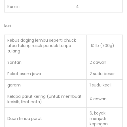
Kemiri
4
kari
Rebus daging lembu seperti chuck
atau tulang rusuk pendek tanpa
1½ lb (700g)
tulang
Santan
2 cawan
Pekat asam jawa
2 sudu besar
garam
1 sudu kecil
Kelapa parut kering (untuk membuat
¼ cawan
kerisik, lihat nota)
6, koyak
Daun limau purut
menjadi
kepingan