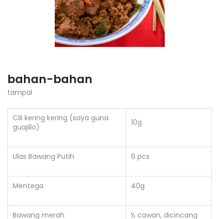
bahan-bahan
tampal
Cili kering kering (saya guna
10g
guajillo)
Ulas Bawang Putih
6 pcs
Mentega
40g
Bawang merah
½ cawan, dicincang