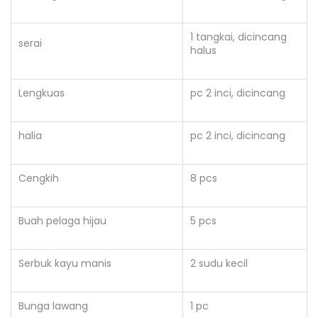
1 tangkai, dicincang
serai
halus
Lengkuas
pc 2 inci, dicincang
halia
pc 2 inci, dicincang
Cengkih
8 pcs
Buah pelaga hijau
5 pcs
Serbuk kayu manis
2 sudu kecil
Bunga lawang
1 pc