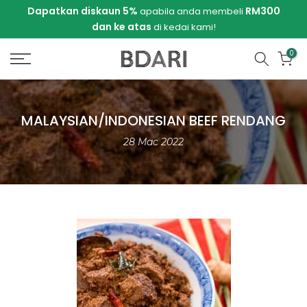
Langkau
RM300
Jangan lupa untuk melihat koleksi B-KAS baharu kam
li
ke
kandungan
0
MALAYSIAN/INDONESIAN BEEF RENDANG
28 Mac 2022