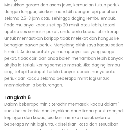
Masukkan garam dan asam jawa, kemudian tutup periuk
dengan longgar, biarkan mendidih dengan api perlahan
selama 2.5-3 jam atau sehingga daging lembu empuk.
Pada mulanya, kacau setiap 20 minit atau lebih, tetapi
apabila sos semakin pekat, anda perlu kacau lebih kerap
untuk memastikan karipap tidak melekat dan hangus ke
bahagian bawah periuk. Menjelang akhir saya kacau setiap
5 minit. Anda sepatutnya mempunyai sos yang sangat
pekat, tidak cair, dan anda boleh menambah lebih banyak
air jika ia terlalu kering semasa masak. Jika daging lembu
siap, tetapi terdapat terlalu banyak cecair, hanya buka
periuk dan kacau selama beberapa minit lagi untuk
membiarkan ia berkurangan.
Langkah 6
Dalam beberapa minit terakhir memasak, kacau dalam 1
sudu besar kerisik, dan koyakkan daun limau purut menjadi
kepingan dan kacau, biarkan mereka masak selama
beberapa minit lagi untuk diselitkan. Rasa dan sesuaikan
perasa mengikut keperluan. Hidangkan dengan nasi,